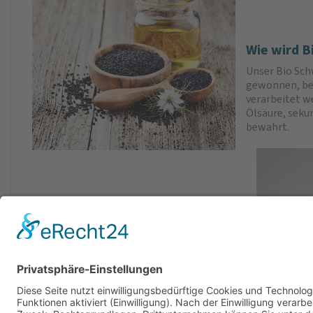
Wie wird 
Unser Bio Sch
gewonnen, bei
verarbeitet w
Ölsäure, seku
bewahrt.