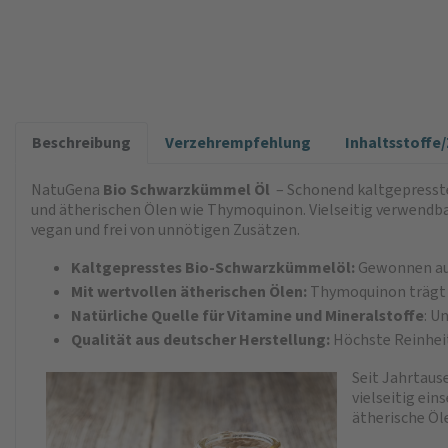
Beschreibung
Verzehrempfehlung
Inhaltsstoff
NatuGena
Bio Schwarzkümmel Öl
­ – Schonend kaltgepresst
und ätherischen Ölen wie Thymoquinon. Vielseitig verwendba
vegan und frei von unnötigen Zusätzen.
Kaltgepresstes Bio-Schwarzkümmelöl:
Gewonnen aus
Mit wertvollen ätherischen Ölen:
Thymoquinon trägt z
Natürliche Quelle für Vitamine und Mineralstoffe
: U
Qualität aus deutscher Herstellung:
Höchste Reinheit
Seit Jahrtaus
vielseitig ei
ätherische Öl