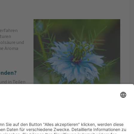
erfahren
aturen
nolsäure und
che Aroma
enden?
und in Teilen
amen bis heute
eicher Rezepte
Gena Bio
 verwendbar,
ch als aromatische Ergänzung für Speisen und Salate genutzt