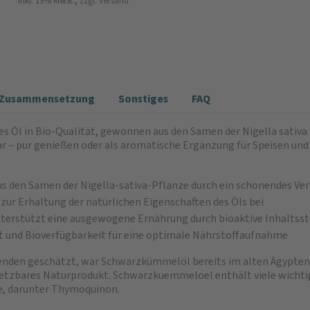
inkl. 19% MwSt.,
zzgl. Versand
e/Zusammensetzung
Sonstiges
FAQ
es Öl in Bio-Qualität, gewonnen aus den Samen der Nigella sativa
r – pur genießen oder als aromatische Ergänzung für Speisen und 
 den Samen der Nigella-sativa-Pflanze durch ein schonendes Ver
ur Erhaltung der natürlichen Eigenschaften des Öls bei
nterstützt eine ausgewogene Ernährung durch bioaktive Inhaltsst
 und Bioverfügbarkeit für eine optimale Nährstoffaufnahme
enden geschätzt, war Schwarzkümmelöl bereits im alten Ägypten ei
nsetzbares Naturprodukt. Schwarzkuemmeloel enthält viele wichtig
e, darunter Thymoquinon.