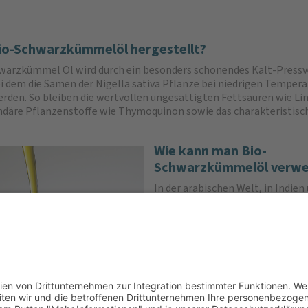
Bio-Schwarzkümmelöl hergestellt?
warzkümmel Öl wird durch ein besonders schonendes Kalt-Pressv
 dem die Samen der Nigella sativa Pflanze bei niedrigen Temper
erden. So bleiben die wertvollen ungesättigten Fettsäuren wie Li
ndäre Pflanzenstoffe wie Thymoquinon sowie das charakteristis
Wie kann man Bio-
Schwarzkümmelöl verw
In der arabischen Welt, in Indien 
Asiens ist der kleine schwarze S
ein wichtiger Bestandteil zahlr
und kulinarischer Bräuche. Natu
Schwarzkümmel Öl ist vielseitig
es kann direkt verzehrt oder au
werden.