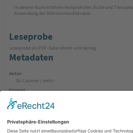
In diesem Buch erfahren Heilpraktiker, Ärzte und Therapeut
Anwendung der Mikroimmuntherapie.
Leseprobe
Leseprobe als PDF-Datei direkt vom Verlag
Metadaten
Autor
Dr. Corinne I. Heitz
Format
170 × 240 mm
Verlag
ML Verlag
ISBN
9783964742438