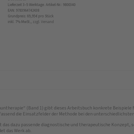
Lieferzeit 3–5 Werktage.
Artikel-Nr.: 9800340
EAN: 9783964742438
Grundpreis: 69,95 €
pro Stück
inkl. 7% MwSt.,
zzgl. Versand
therapie“ (Band 1) gibt dieses Arbeitsbuch konkrete Beispiele fü
mfassend die Einsatzfelder der Methode bei den unterschiedlichste
 das dazu passende diagnostische und therapeutische Konzept, sor
et das Werk ab.