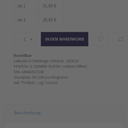
ab 1
31,95 €
ab 3
29,95 €
-
+
Bestellbar
Lieferzeit 3–5 Werktage.
Artikel-Nr.: 2018118
PPN/PZN: 11 18294893 76 (PZN = mittlere Ziffern)
EAN: 4260633571186
Grundpreis: 507,14 €
pro Kilogramm
inkl. 7% MwSt.,
zzgl. Versand
Beschreibung