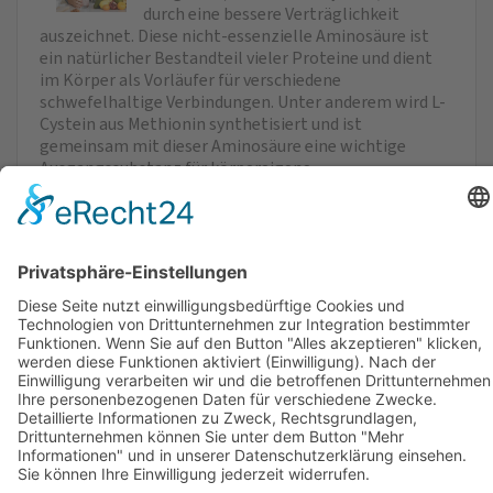
durch eine bessere Verträglichkeit
auszeichnet. Diese nicht-essenzielle Aminosäure ist
ein natürlicher Bestandteil vieler Proteine und dient
im Körper als Vorläufer für verschiedene
schwefelhaltige Verbindungen. Unter anderem wird L-
Cystein aus Methionin synthetisiert und ist
gemeinsam mit dieser Aminosäure eine wichtige
Ausgangssubstanz für körpereigene
Schwefelverbindungen. Diese spielen eine zentrale
Rolle in der Gewebebildung. Das schwefelhaltige NAC
ist in verschiedenen proteinreichen Lebensmitteln
enthalten, darunter Fleisch, Fisch, Milchprodukte und
Eier sowie in diversen Früchten und Gemüsesorten.
Verzehrempfehlung
Inhaltsstoffe/Zusammensetzung