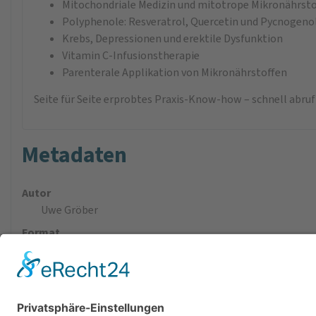
Mitochondriale Medizin und mitotrope Mikronährsto
Polyphenole: Resveratrol, Quercetin und Pycnogeno
Krebs, Depressionen und erektile Dysfunktion
Vitamin C-Infusionstherapie
Parenterale Applikation von Mikronährstoffen
Seite für Seite erprobtes Praxis-Know-how – schnell abruf
Metadaten
Autor
Uwe Gröber
Format
165 × 115 mm
Verlag
Wissenschaftliche Verlagsgesellschaft Stuttgart
ISBN