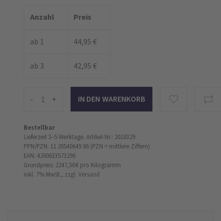
Anzahl
Preis
ab 1
44,95 €
ab 3
42,95 €
-
+
Bestellbar
Lieferzeit 3–5 Werktage.
Artikel-Nr.: 2018329
PPN/PZN: 11 20540649 86 (PZN = mittlere Ziffern)
EAN: 4260633573296
Grundpreis: 2247,50 €
pro Kilogramm
inkl. 7% MwSt.,
zzgl. Versand