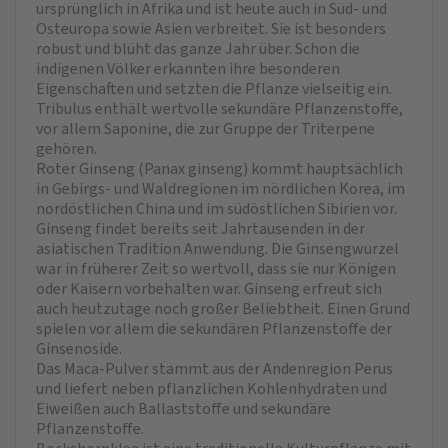
ursprünglich in Afrika und ist heute auch in Süd- und
Osteuropa sowie Asien verbreitet. Sie ist besonders
robust und blüht das ganze Jahr über. Schon die
indigenen Völker erkannten ihre besonderen
Eigenschaften und setzten die Pflanze vielseitig ein.
Tribulus enthält wertvolle sekundäre Pflanzenstoffe,
vor allem Saponine, die zur Gruppe der Triterpene
gehören.
Roter Ginseng (Panax ginseng) kommt hauptsächlich
in Gebirgs- und Waldregionen im nördlichen Korea, im
nordöstlichen China und im südöstlichen Sibirien vor.
Ginseng findet bereits seit Jahrtausenden in der
asiatischen Tradition Anwendung. Die Ginsengwurzel
war in früherer Zeit so wertvoll, dass sie nur Königen
oder Kaisern vorbehalten war. Ginseng erfreut sich
auch heutzutage noch großer Beliebtheit. Einen Grund
spielen vor allem die sekundären Pflanzenstoffe der
Ginsenoside.
Das Maca-Pulver stammt aus der Andenregion Perus
und liefert neben pflanzlichen Kohlenhydraten und
Eiweißen auch Ballaststoffe und sekundäre
Pflanzenstoffe.