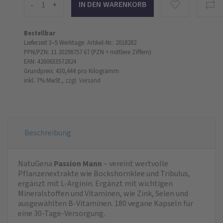
-
+
Bestellbar
Lieferzeit 3–5 Werktage.
Artikel-Nr.: 2018282
PPN/PZN: 11 20298757 67 (PZN = mittlere Ziffern)
EAN: 4260633572824
Grundpreis: 430,44 €
pro Kilogramm
inkl. 7% MwSt.,
zzgl. Versand
Beschreibung
NatuGena
Passion Mann
– vereint wertvolle
Pflanzenextrakte wie Bockshornklee und Tribulus,
ergänzt mit L-Arginin. Ergänzt mit wichtigen
Mineralstoffen und Vitaminen, wie Zink, Selen und
ausgewählten B‑Vitaminen. 180 vegane Kapseln für
eine 30-Tage-Versorgung.