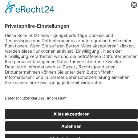
Verzehrempfehlung
Inhaltsstoffe/Zusammensetzung
Health Claims
Sonstiges
FAQ