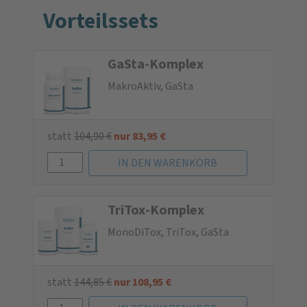
Vorteilssets
GaSta-Komplex
MakroAktiv, GaSta
statt
104,90
€
nur
83,95
€
TriTox-Komplex
MonoDiTox, TriTox, GaSta
statt
144,85
€
nur
108,95
€