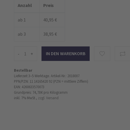
Anzahl
Preis
ab 1
40,95 €
ab 3
38,95 €
-
+
Bestellbar
Lieferzeit 3–5 Werktage.
Artikel-Nr.: 2018007
PPN/PZN: 11 14165420 92 (PZN = mittlere Ziffern)
EAN: 4260633570073
Grundpreis: 74,78 €
pro Kilogramm
inkl. 7% MwSt.,
zzgl. Versand