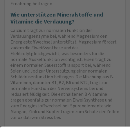
Ernährung beitragen.
Wie unterstützen Mineralstoffe und
Vitamine die Verdauung?
Calcium trägt zur normalen Funktion der
Verdauungsenzyme bei, während Magnesium den
Energiestoffwechsel unterstützt. Magnesium fördert
zudem die Eiweißsynthese und das
Elektrolytgleichgewicht, was besonders für die
normale Muskelfunktion wichtig ist. Eisen trägt zu
einem normalen Sauerstofftransport bei, während
Selen und Jod zur Unterstützung einer normalen
Schilddrüsenfunktion beitragen. Die Mischung aus B-
Vitaminen, darunter B1, B2, B6 und B12, trägt zur
normalen Funktion des Nervensystems bei und
reduziert Müdigkeit. Die enthaltenen B-Vitamine
tragen ebenfalls zur normalen Eiweißsynthese und
zum Energiestoffwechsel bei. Spurenelemente wie
Mangan, Zink und Kupfer tragen zum Schutz der Zellen
vor oxidativem Stress bei.