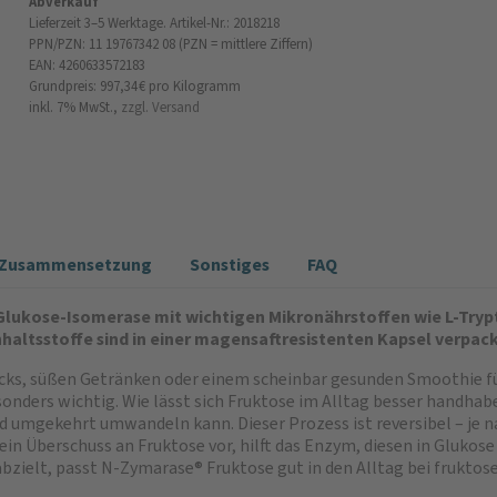
Abverkauf
Lieferzeit 3–5 Werktage.
Artikel-Nr.: 2018218
PPN/PZN: 11 19767342 08 (PZN = mittlere Ziffern)
EAN: 4260633572183
Grundpreis: 997,34 €
pro Kilogramm
inkl. 7% MwSt.,
zzgl. Versand
e/Zusammensetzung
Sonstiges
FAQ
lukose-Isomerase mit wichtigen Mikronährstoffen wie L-Trypt
 Inhaltsstoffe sind in einer magensaftresistenten Kapsel ve
cks, süßen Getränken oder einem scheinbar gesunden Smoothie füh
nders wichtig. Wie lässt sich Fruktose im Alltag besser handhab
d umgekehrt umwandeln kann. Dieser Prozess ist reversibel – je 
ein Überschuss an Fruktose vor, hilft das Enzym, diesen in Glukos
abzielt, passt N-Zymarase® Fruktose gut in den Alltag bei frukto