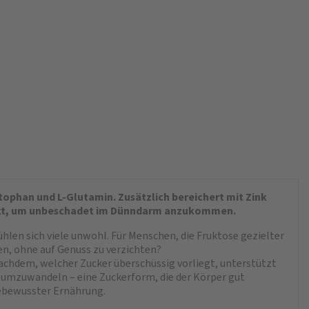
ophan und L-Glutamin. Zusätzlich bereichert mit Zink
rpackt, um unbeschadet im Dünndarm anzukommen.
len sich viele unwohl. Für Menschen, die Fruktose gezielter
en, ohne auf Genuss zu verzichten?
nachdem, welcher Zucker überschüssig vorliegt, unterstützt
e umzuwandeln – eine Zuckerform, die der Körper gut
sebewusster Ernährung.