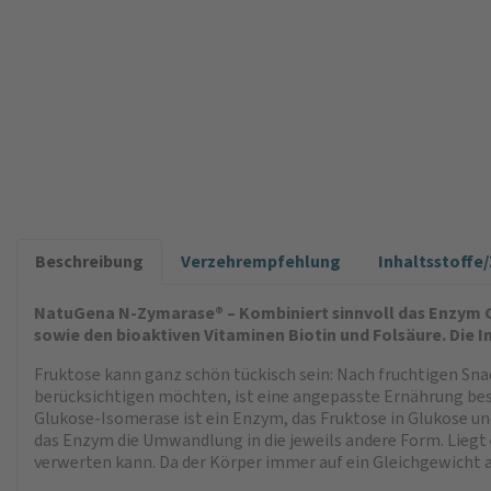
Beschreibung
Verzehrempfehlung
Inhaltsstoff
NatuGena N-Zymarase® – Kombiniert sinnvoll das Enzym G
sowie den bioaktiven Vitaminen Biotin und Folsäure. Die
Fruktose kann ganz schön tückisch sein: Nach fruchtigen Sna
berücksichtigen möchten, ist eine angepasste Ernährung beso
Glukose-Isomerase ist ein Enzym, das Fruktose in Glukose un
das Enzym die Umwandlung in die jeweils andere Form. Liegt 
verwerten kann. Da der Körper immer auf ein Gleichgewicht 