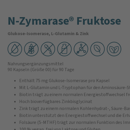
N-Zymarase® Fruktose
Glukose-Isomerase, L-Glutamin & Zink
Nahrungsergänzungsmittel
90 Kapseln
(Größe 00)
für 90 Tage
Enthält 75 mg Glukose-Isomerase pro Kapsel
Mit L-Glutamin und L-Tryptophan für den Aminosäure-S
Biotin trägt zu einem normalen Energiestoffwechsel fr
Hoch bioverfügbares Zinkbisglycinat
Zink trägt zu einem normalen Kohlenhydrat-, Säure-Ba
Biotin unterstützt den Energiestoffwechsel und die E
Folsäure (5-MTHF) trägt zur normalen Funktion des I
100 % vegan, frei von Laktose und Gluten