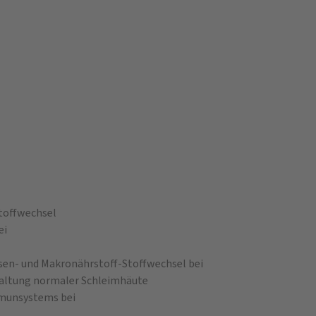
toffwechsel
ei
sen- und Makronährstoff-Stoffwechsel bei
rhaltung normaler Schleimhäute
mmunsystems bei