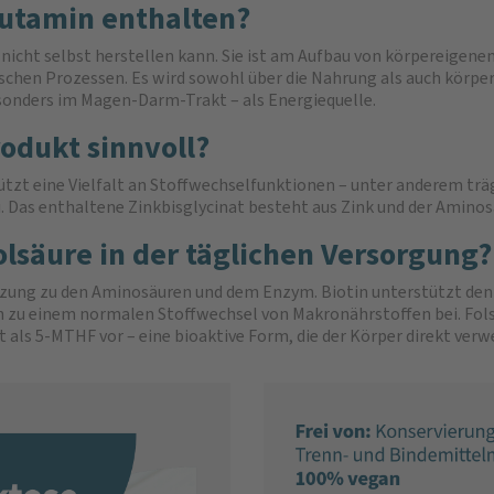
lutamin enthalten?
 nicht selbst herstellen kann. Sie ist am Aufbau von körpereigen
ogischen Prozessen. Es wird sowohl über die Nahrung als auch kör
sonders im Magen-Darm-Trakt – als Energiequelle.
odukt sinnvoll?
tzt eine Vielfalt an Stoffwechselfunktionen – unter anderem trä
Das enthaltene Zinkbisglycinat besteht aus Zink und der Aminosäur
olsäure in der täglichen Versorgung?
änzung zu den Aminosäuren und dem Enzym. Biotin unterstützt de
ch zu einem normalen Stoffwechsel von Makronährstoffen bei. Fo
gt als 5-MTHF vor – eine bioaktive Form, die der Körper direkt ve