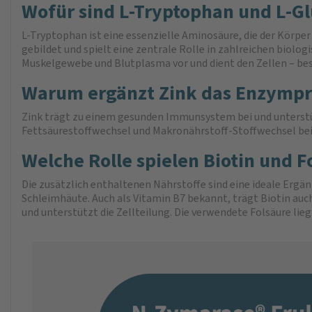
Wofür sind L-Tryptophan und L-G
L-Tryptophan ist eine essenzielle Aminosäure, die der Körper
gebildet und spielt eine zentrale Rolle in zahlreichen biol
Muskelgewebe und Blutplasma vor und dient den Zellen – be
Warum ergänzt Zink das Enzympr
Zink trägt zu einem gesunden Immunsystem bei und unterstü
Fettsäurestoffwechsel und Makronährstoff-Stoffwechsel bei. 
Welche Rolle spielen Biotin und F
Die zusätzlich enthaltenen Nährstoffe sind eine ideale Erg
Schleimhäute. Auch als Vitamin B7 bekannt, trägt Biotin au
und unterstützt die Zellteilung. Die verwendete Folsäure lie