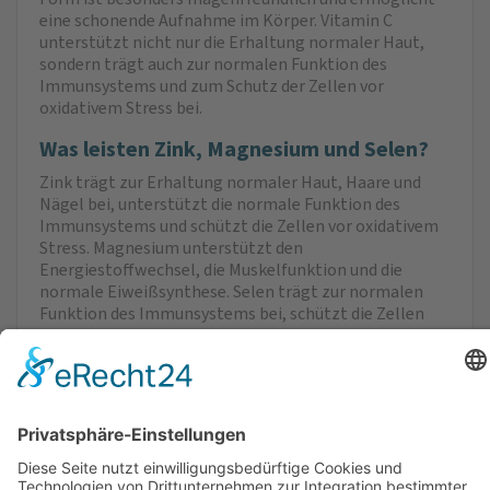
eine schonende Aufnahme im Körper. Vitamin C
unterstützt nicht nur die Erhaltung normaler Haut,
sondern trägt auch zur normalen Funktion des
Immunsystems und zum Schutz der Zellen vor
oxidativem Stress bei.
Was leisten Zink, Magnesium und Selen?
Zink trägt zur Erhaltung normaler Haut, Haare und
Nägel bei, unterstützt die normale Funktion des
Immunsystems und schützt die Zellen vor oxidativem
Stress. Magnesium unterstützt den
Energiestoffwechsel, die Muskelfunktion und die
normale Eiweißsynthese. Selen trägt zur normalen
Funktion des Immunsystems bei, schützt die Zellen
vor oxidativem Stress und unterstützt die
Schilddrüsenfunktion sowie den Erhalt normaler
Haare und Nägel.