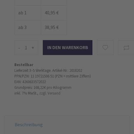
ab 1
40,95 €
ab 3
38,95 €
-
+
Bestellbar
Lieferzeit 3–5 Werktage.
Artikel-Nr.: 2018202
PPN/PZN: 11 19721506 51 (PZN = mittlere Ziffern)
EAN: 4260633572022
Grundpreis: 168,22 €
pro Kilogramm
inkl. 7% MwSt.,
zzgl. Versand
Beschreibung