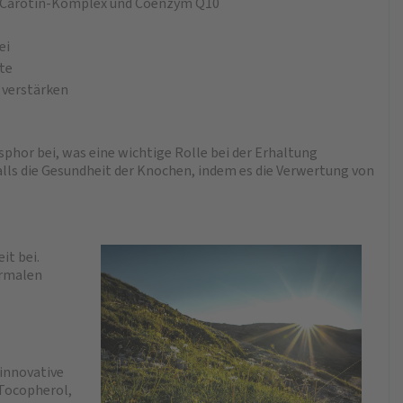
en Carotin-Komplex und Coenzym Q10
ei
nte
g verstärken
hor bei, was eine wichtige Rolle bei der Erhaltung
lls die Gesundheit der Knochen, indem es die Verwertung von
it bei.
ormalen
innovative
Tocopherol,