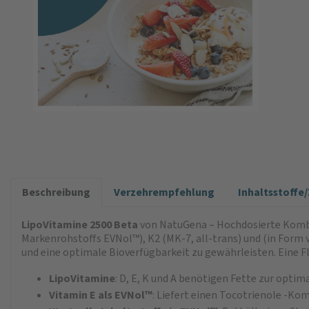
Beschreibung
Verzehrempfehlung
Inhaltsstoff
LipoVitamine 2500
Beta
von NatuGena – Hochdosierte Kombina
Markenrohstoffs EVNol™), K2 (MK-7, all-trans) und (in Form
und eine optimale Bioverfügbarkeit zu gewährleisten. Eine Fl
LipoVitamine
: D, E, K und A benötigen Fette zur opt
Vitamin E als EVNol™
: Liefert einen Tocotrienole -Kom