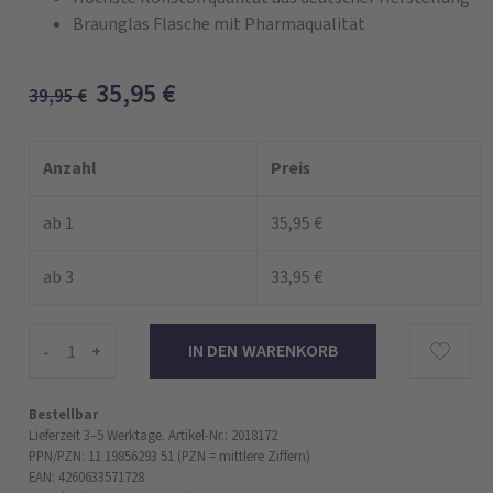
Braunglas Flasche mit Pharmaqualität
35,95
€
39,95
€
Anzahl
Preis
ab 1
35,95 €
ab 3
33,95 €
-
+
Bestellbar
Lieferzeit 3–5 Werktage.
Artikel-Nr.: 2018172
PPN/PZN: 11 19856293 51 (PZN = mittlere Ziffern)
EAN: 4260633571728