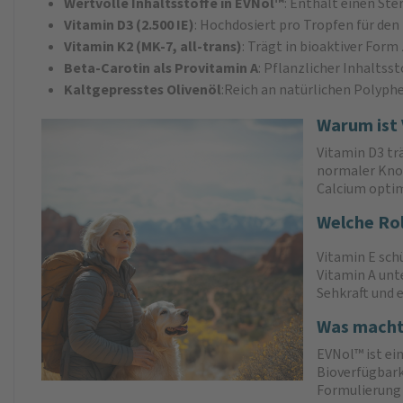
Wertvolle Inhaltsstoffe in EVNol™
: Enthält einen St
Vitamin D3 (2.500 IE)
: Hochdosiert pro Tropfen für den
Vitamin K2 (MK-7, all-trans)
: Trägt in bioaktiver Fo
Beta-Carotin als Provitamin A
: Pflanzlicher Inhaltss
Kaltgepresstes Olivenöl
:Reich an natürlichen Polyphe
Warum ist 
Vitamin D3 tr
normaler Knoc
Calcium optim
Welche Rol
Vitamin E schü
Vitamin A unt
Sehkraft und e
Was macht
EVNol™ ist ei
Bioverfügbark
Formulierung 