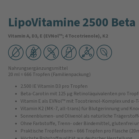
LipoVitamine 2500 Beta
Vitamin A, D3, E (EVNol™; 4 Tocotrienole), K2
Nahrungsergänzungsmittel
20 ml
≈ 666 Tropfen
(Familienpackung)
2.500 IE Vitamin D3 pro Tropfen
Beta-Carotin mit 125 μg Retinoläquivalenten pro Trop
Vitamin E als EVNol™ mit Tocotrienol-Komplex und α-
Vitamin K2 (MK-7, all-trans) für Blutgerinnung und Kn
Sonnenblumen- und Olivenöl als natürliche Trägerstoff
Ohne Farbstoffe, Trenn- oder Bindemittel, glutenfrei u
Praktische Tropfenform – 666 Tropfen pro Flasche (20m
Höchste Rohstoffqualität aus deutscher Herstellung