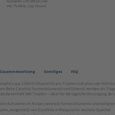
Grundpreis: 1797,50 €
pro Liter
inkl. 7% MwSt.,
zzgl. Versand
e/Zusammensetzung
Sonstiges
FAQ
tion aus 2.500 IE Vitamin D3 pro Tropfen mit allen vier fettlös
 von Beta-Carotin). Sonnenblumenöl und Olivenöl werden als Träg
asche enthält 666 Tropfen – ideal für die tägliche Versorgung der
imalen Aufnahme im Körper, weshalb Sonnenblumenöl und kaltgepr
plex, hergestellt von ExcelVite in Malaysia für höchste Qualität