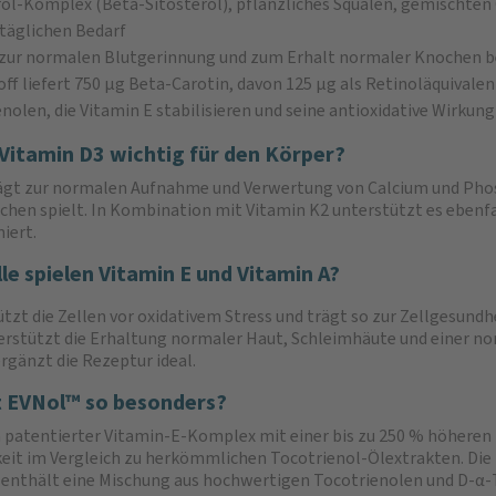
erol-Komplex (Beta-Sitosterol), pflanzliches Squalen, gemischt
 täglichen Bedarf
rm zur normalen Blutgerinnung und zum Erhalt normaler Knochen b
toff liefert 750 µg Beta-Carotin, davon 125 µg als Retinoläquivale
nolen, die Vitamin E stabilisieren und seine antioxidative Wirkun
Vitamin D3 wichtig für den Körper?
ägt zur normalen Aufnahme und Verwertung von Calcium und Phosp
hen spielt. In Kombination mit Vitamin K2 unterstützt es ebenfa
iert.
le spielen Vitamin E und Vitamin A?
tzt die Zellen vor oxidativem Stress und trägt so zur Zellgesundhe
erstützt die Erhaltung normaler Haut, Schleimhäute und einer n
rgänzt die Rezeptur ideal.
 EVNol™ so besonders?
n patentierter Vitamin-E-Komplex mit einer bis zu 250 % höheren
eit im Vergleich zu herkömmlichen Tocotrienol-Ölextrakten. Die 
enthält eine Mischung aus hochwertigen Tocotrienolen und D-α-