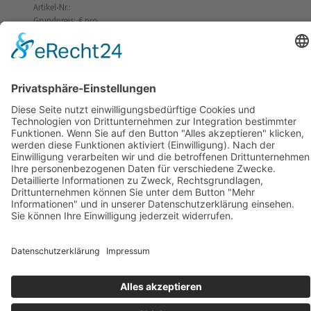
Artikel-Nr.:
Grundpreis: €
pro
,
zzgl. Versand
Beschreibung
Verzehrempfehlung
Inhaltsstoffe/Zusammensetzung
Sonstiges