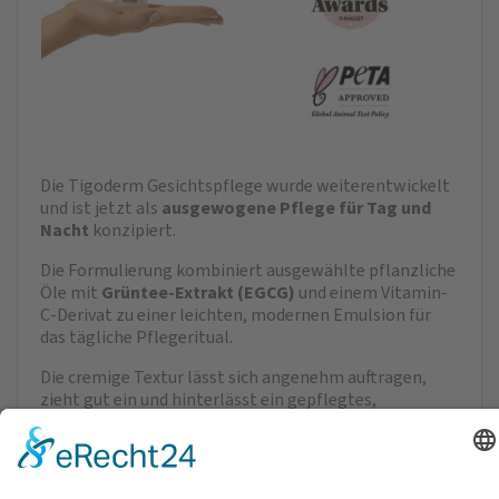
Die Tigoderm Gesichtspflege wurde weiterentwickelt
und ist jetzt als
ausgewogene Pflege für Tag und
Nacht
konzipiert.
Die Formulierung kombiniert ausgewählte pflanzliche
Öle mit
Grüntee-Extrakt (EGCG)
und einem Vitamin-
C-Derivat zu einer leichten, modernen Emulsion für
das tägliche Pflegeritual.
Die cremige Textur lässt sich angenehm auftragen,
zieht gut ein und hinterlässt ein gepflegtes,
ausgeglichenes Hautgefühl – morgens wie abends.
Auch als Grundlage unter Make-up geeignet.
Der Duft wurde neu abgestimmt und macht die