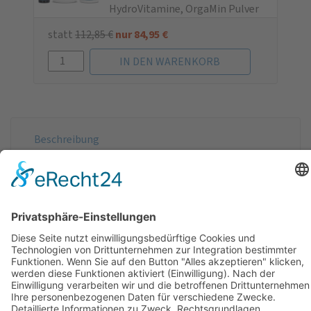
HydroVitamine, OrgaMin Pulver
statt
112,85
€
nur
84,95
€
Beschreibung
Vitamin-/Mineralien-Komplex 5000
ist ein Vorteilsset
mit bioaktiven, wasser- und fettlöslichen Vitaminen
sowie organisch gebundenen Mineralien.
Vitamin-/Mineralien-Komplex besteht aus folgenden
Artikeln:
1 ×
LipoVitamine 5000
1 ×
HydroVitamine
1 ×
OrgaMin Pulver