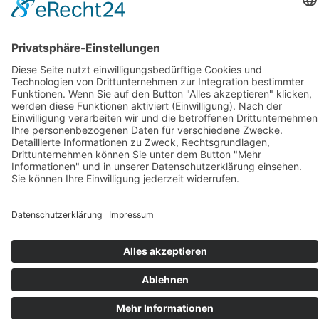
sublingualer Aufnahme für schnelle und effiziente
Wirkung. Der neue fruchtige Geschmack macht die
Einnahme einfach und angenehm – auch für Kinder.
Ihr Nutzen auf einen Blick:
Ganzheitliche Nährstoffversorgung für
Veganer*innen
Hochwertige, bioverfügbare Inhaltsstoffe
Flexible Dosierung für individuelle Bedürfnisse
Nachhaltig und 100 % vegan
Machen Sie den Veganuary zu einem gesunden Start ins
neue Jahr – mit dem Vegan-Komplex!
FAQ