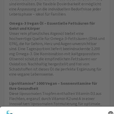
sind enthalten. Die flexible Dosierbarkeit ermöglicht
eine Anpassung an die individuellen Bedürfnisse jeder
Lebensphase – ideal für Familien.
Omega-3 Vegan Öl – Essentielle Fettsäuren für
Geist und Körper
Unser rein pflanzliches Algenöl bietet eine
hochwertige Quelle für Omega-3-Fettsäuren (DHA und
EPA), die für Gehirn, Herz und Augen unverzichtbar
sind. Eine Tagesportion liefert beeindruckende 2.200
mg Omega-3. Die Kombination mit kaltgepresstem
Olivenöl schützt die empfindlichen Fettsäuren vor
Oxidation. Nachhaltig hergestellt und frei von
Schadstoffen ist dieses Öl die perfekte Ergänzung für
eine vegane Lebensweise.
LipoVitamine® 1000 Vegan – Sonnenvitamine für
Ihre Gesundheit
Diese liposomalen Tropfen enthalten Vitamin D3 aus
Flechten, ergänzt durch Vitamin K2 und A in einer
innovativen liposomalen Formulierung für optimale
Bioverfügbarkeit. Das Produkt unterstützt Knochen,
Immunsystem und Muskelfunktionen und sorgt dank