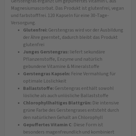
Gerstengras ergänzt um gepuffertes Vitamin C aus
Magnesiumascorbat. Das Produkt ist glutenfrei, vegan
und farbstofffrei. 120 Kapseln für eine 30-Tage-
Versorgung.
Glutenfrei:
Gerstengras wird vor der Ausbildung
der Ähre geerntet, dadurch bleibt das Produkt
glutenfrei
Junges Gerstengras:
liefert sekundäre
Pflanzenstoffe, Enzyme und natürlich
gebundene Vitamine & Mineralstoffe
Gerstengras Kapseln:
Feine Vermahlung für
optimale Löslichkeit
Ballaststoffe:
Gerstengras enthält sowohl
lösliche als auch unlösliche Ballaststoffe
Chlorophyllhaltiges Blattgrün:
Die intensive
grüne Farbe des Gerstengrases entsteht durch
den natürlichen Gehalt an Chlorophyll
Gepuffertes Vitamin C
: Diese Form ist
besonders magenfreundlich und kombiniert