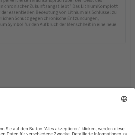
m pervertierten Machtanspruch über den Geist des
d in chronischer Zukunftsangst lebt? Das LithiumKomplott
g der essentiellen Bedeutung von Lithium als Schlüssel zu
türlichen Schutz gegen chronische Entzündungen,
um Symbol für den Aufbruch der Menschheit in eine neue