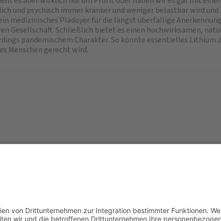
ht es aber wirklich nur um Profit oder haben wir es gar mit eine
lich und psychisch immer kränker und weniger belastbar wird un
 ein medizinisches Plädoyer für die längst überfällige Anerkennun
eren Gesellschaft. Schließlich bietet es einen hochwirksamen, na
rdings pandemischem Charakter. So könnte essentielles Lithium z
nissen des Menschen gerecht wird.