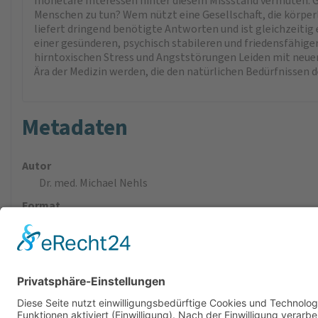
monetäre Interessen hinter diesem Missstand vermuten. Ge
Menschen zu tun? Wem nützt eine Gesellschaft, die körper
liefert dringend benötigte Antworten und ist gleichzeitig
einer gesünderen, psychisch stabileren und friedensfähig
hirntoxischen Stress und Angststörungen Leiden mit neue
Ära der Medizin werden, die den natürlichen Bedürf
Metadaten
Autor
Dr. med. Michael Nehls
Format
Taschenbuch, 4 x 20.7 x 13.5 cm
Verlag
Verlag Mental Enterprises
ISBN
978-3-9814048-9-0