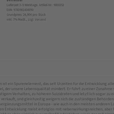
Bestellbar
Lieferzeit 3–5 Werktage.
Artikel-Nr.: 9800353
EAN: 9783981404890
Grundpreis: 24,90 €
pro Stück
inkl. 7% MwSt.,
zzgl. Versand
 ist ein Spurenelement, das seit Urzeiten für die Entwicklung all
gel, der unsere Lebensqualität mindert. Er führt zu einer Zuna
tigem Verhalten, zu höheren Suizidraten und letztlich sogar zu 
verkauft, und gleichzeitig weigern sich die zuständigen Behörden
rgänzungsmittel in Europa - wie auch in den meisten anderen Län
hen Entwicklung meist erfolglos mit nebenwirkungsreichen, aber