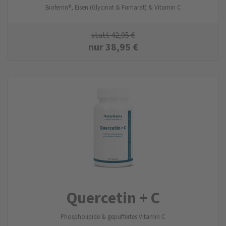
Bioferrin®, Eisen (Glycinat & Fumarat) & Vitamin C
statt
42,95
€
nur
38,95
€
Quercetin + C
Phospholipide & gepuffertes Vitamin C