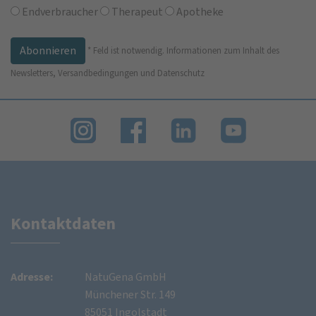
Endverbraucher
Therapeut
Apotheke
*
Feld ist notwendig.
Informationen zum Inhalt des
Newsletters, Versandbedingungen und Datenschutz
Kontaktdaten
Adresse:
NatuGena GmbH
Münchener Str. 149
85051 Ingolstadt