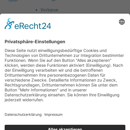
Vorkasse
Rechnung
Bankeinzug
Kreditkarte (VISA & MasterCard)
PayPal
Support
Kostenlose Beratung vor und nach dem
Kauf!
Qualität