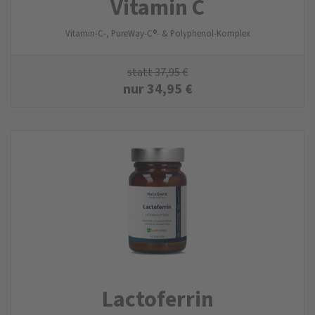
Vitamin C
Vitamin-C-, PureWay-C®- & Polyphenol-Komplex
statt
37,95
€
nur
34,95
€
Lactoferrin