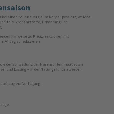
lensaison
bei einer Pollenallergie im Körper passiert, welche
wählte Mikronährstoffe, Ernährung und
n.
ender, Hinweise zu Kreuzreaktionen mit
m Alltag zu reduzieren.
 wie der Schwellung der Nasenschleimhaut sowie
ser und Lösung – in der Natur gefunden werden.
stellung zur Verfügung.
träge: