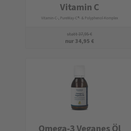
Vitamin C
Vitamin-C-, PureWay-C®- & Polyphenol-Komplex
statt
37,95
€
nur
34,95
€
Omega-3 Veganes Öl