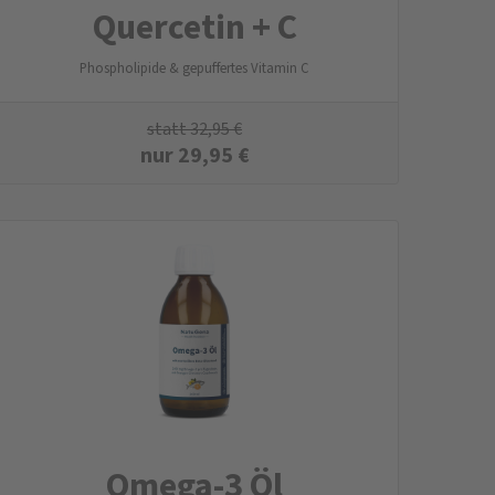
Quercetin + C
Phospholipide & gepuffertes Vitamin C
statt
32,95
€
nur
29,95
€
Omega-3 Öl