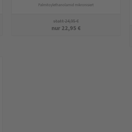
Palmitoylethanolamid mikronisiert
statt
24,95
€
nur
22,95
€