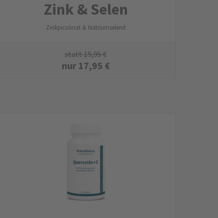
Zink & Selen
Zinkpicolinat & Natriumselenit
statt
19,95
€
nur
17,95
€