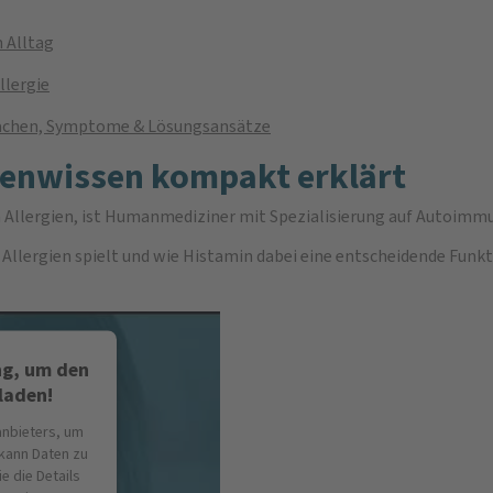
 Alltag
llergie
rsachen, Symptome & Lösungsansätze
tenwissen kompakt erklärt
a Allergien, ist Humanmediziner mit Spezialisierung auf Autoi
i Allergien spielt und wie Histamin dabei eine entscheidende Funk
ng, um den
laden!
anbieters, um
 kann Daten zu
e die Details