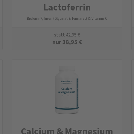
Lactoferrin
Bioferrin®, Eisen (Glycinat & Fumarat) & Vitamin C
statt
42,95
€
nur
38,95
€
Calcium & Magnesium