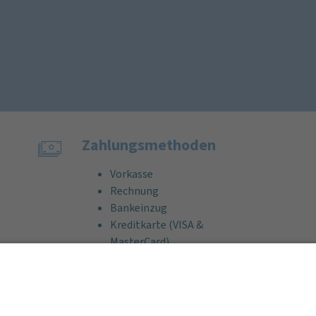
Zahlungs­methoden
Vorkasse
Rechnung
Bankeinzug
Kreditkarte (VISA &
MasterCard)
PayPal
Support