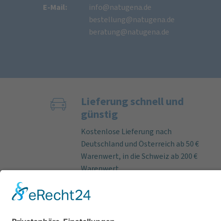
E-Mail:
info@natugena.de
bestellung@natugena.de
beratung@natugena.de
Lieferung schnell und
günstig
Kostenlose Lieferung nach
Deutschland und Österreich ab 50 €
Warenwert, in die Schweiz ab 200 €
Warenwert.
Bei Bestelleingang an Werktagen
bis 12 Uhr versenden wir lieferbare
Artikel fast immer am selben Tag.