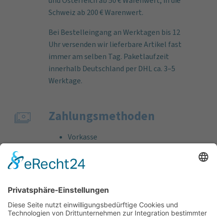
und Österreich ab 50 € Warenwert, in die
Schweiz ab 200 € Warenwert.
Bei Bestelleingang an Werktagen bis 12
Uhr versenden wir lieferbare Artikel fast
immer am selben Tag. Paketlaufzeit
innerhalb Deutschland per DHL ca. 3–5
Werktage.
Zahlungs­methoden
Vorkasse
Rechnung
Bankeinzug
Kreditkarte (VISA & MasterCard)
PayPal
Support