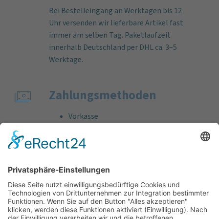
Bei Bestelleingang an Werktagen bis 12
Uhr versenden wir lieferbare Artikel fast
immer am selben Tag. Paketlaufzeit
innerhalb Deutschland per DHL ca. 3–5
Werktage.
Zahlungs­methoden
Vorkasse
Rechnung
Bankeinzug
Kreditkarte (VISA & MasterCard)
PayPal
Support
Kostenlose Beratung vor und nach dem
Kauf!