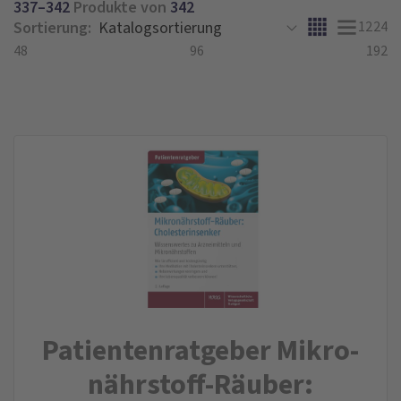
337–342
Produkte von
342
Sortierung:
12
24
48
96
192
Patienten­ratgeber Mikro­
nährstoff-Räuber: