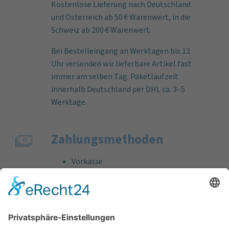
Kostenlose Lieferung nach Deutschland
und Österreich ab 50 € Warenwert, in die
Schweiz ab 200 € Warenwert.
Bei Bestelleingang an Werktagen bis 12
Uhr versenden wir lieferbare Artikel fast
immer am selben Tag. Paketlaufzeit
innerhalb Deutschland per DHL ca. 3–5
Werktage.
Zahlungs­methoden
Vorkasse
Rechnung
Bankeinzug
Kreditkarte (VISA & MasterCard)
PayPal